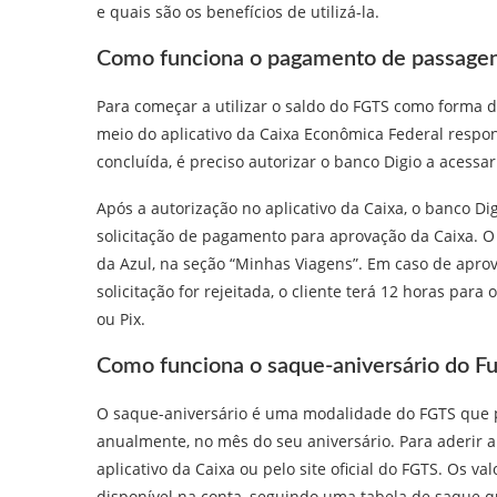
e quais são os benefícios de utilizá-la.
Como funciona o pagamento de passagen
Para começar a utilizar o saldo do FGTS como forma 
meio do aplicativo da Caixa Econômica Federal respo
concluída, é preciso autorizar o banco Digio a acessa
Após a autorização no aplicativo da Caixa, o banco Di
solicitação de pagamento para aprovação da Caixa. O
da Azul, na seção “Minhas Viagens”. Em caso de aprov
solicitação for rejeitada, o cliente terá 12 horas par
ou Pix.
Como funciona o saque-aniversário do F
O saque-aniversário é uma modalidade do FGTS que pe
anualmente, no mês do seu aniversário. Para aderir a 
aplicativo da Caixa ou pelo site oficial do FGTS. Os v
disponível na conta, seguindo uma tabela de saque qu