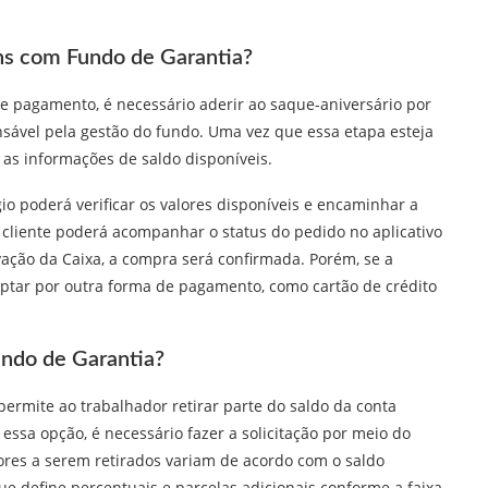
s com Fundo de Garantia?
de pagamento, é necessário aderir ao saque-aniversário por
nsável pela gestão do fundo. Uma vez que essa etapa esteja
r as informações de saldo disponíveis.
gio poderá verificar os valores disponíveis e encaminhar a
 cliente poderá acompanhar o status do pedido no aplicativo
ação da Caixa, a compra será confirmada. Porém, se a
a optar por outra forma de pagamento, como cartão de crédito
undo de Garantia?
rmite ao trabalhador retirar parte do saldo da conta
essa opção, é necessário fazer a solicitação por meio do
alores a serem retirados variam de acordo com o saldo
e define percentuais e parcelas adicionais conforme a faixa