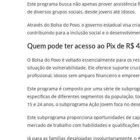
Este programa busca não apenas prover assistência f
de diversos grupos sociais, desde jovens até idosos.
Através do Bolsa do Povo, o governo estadual visa cri
contribuindo para a inclusão social e o desenvolvimen
Quem pode ter acesso ao Pix de R$ 
O Bolsa do Povo é voltado essencialmente para os re
situação de vulnerabilidade. Ele oferece suporte cru
profissional, idosos sem amparo financeiro e empree
Este programa é composto por uma série de subpro
específicas de diferentes segmentos da população, to
15 e 24 anos, o subprograma Ação Jovem foca no desen
Este subprograma proporciona oportunidades de capa
mercado de trabalho com habilidades e qualificaçõe
Já para as famílias desalojadas involuntariamente, o