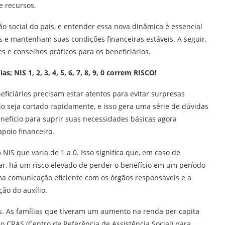
e recursos.
ão social do país, e entender essa nova dinâmica é essencial
es e mantenham suas condições financeiras estáveis. A seguir,
s e conselhos práticos para os beneficiários.
 NIS 1, 2, 3, 4, 5, 6, 7, 8, 9, 0 correm RISCO!
eficiários precisam estar atentos para evitar surpresas
io seja cortado rapidamente, e isso gera uma série de dúvidas
efício para suprir suas necessidades básicas agora
poio financeiro.
IS que varia de 1 a 0. Isso significa que, em caso de
r, há um risco elevado de perder o benefício em um período
ma comunicação eficiente com os órgãos responsáveis e a
ão do auxílio.
s. As famílias que tiveram um aumento na renda per capita
CRAS (Centro de Referência de Assistência Social) para