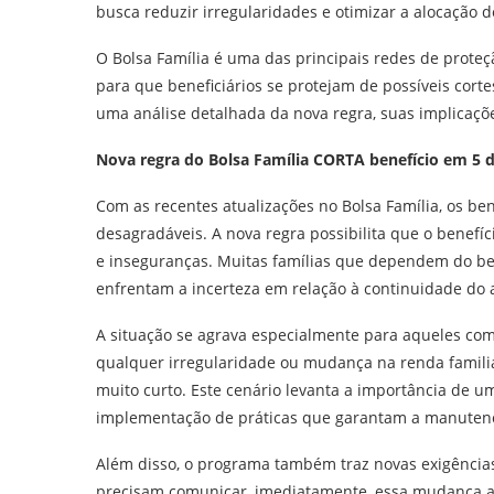
busca reduzir irregularidades e otimizar a alocação d
O Bolsa Família é uma das principais redes de proteç
para que beneficiários se protejam de possíveis cort
uma análise detalhada da nova regra, suas implicaçõe
Nova regra do Bolsa Família CORTA benefício em 5 dias;
Com as recentes atualizações no Bolsa Família, os ben
desagradáveis. A nova regra possibilita que o benefíc
e inseguranças. Muitas famílias que dependem do ben
enfrentam a incerteza em relação à continuidade do a
A situação se agrava especialmente para aqueles com N
qualquer irregularidade ou mudança na renda familia
muito curto. Este cenário levanta a importância de u
implementação de práticas que garantam a manutenç
Além disso, o programa também traz novas exigência
precisam comunicar, imediatamente, essa mudança ao 