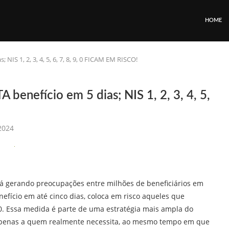
HOME
NIS 1, 2, 3, 4, 5, 6, 7, 8, 9, 0 FICAM EM RISCO!
benefício em 5 dias; NIS 1, 2, 3, 4, 5,
2024
á gerando preocupações entre milhões de beneficiários em
nefício em até cinco dias, coloca em risco aqueles que
 0. Essa medida é parte de uma estratégia mais ampla do
 apenas a quem realmente necessita, ao mesmo tempo em que