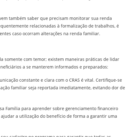
devem também saber que precisam monitorar sua renda
uentemente relacionadas à formalização de trabalhos, é
ntes caso ocorram alterações na renda familiar.
ada somente com temor; existem maneiras práticas de lidar
neficiários a se manterem informados e preparados:
icação constante e clara com o CRAS é vital. Certifique-se
ação familiar seja reportada imediatamente, evitando dor de
olsa Família para aprender sobre gerenciamento financeiro
 ajudar a utilização do benefício de forma a garantir uma
 seu cadastro no programa para garantir que todas as