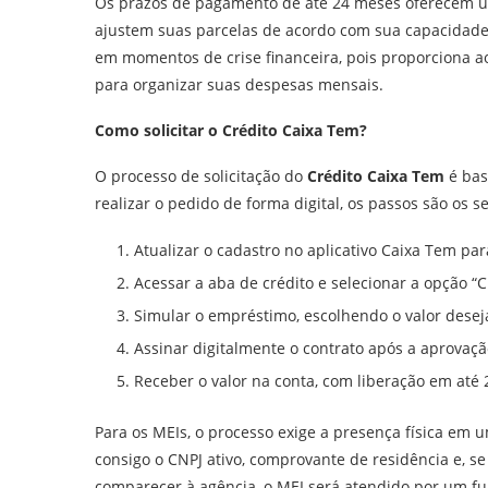
Os prazos de pagamento de até 24 meses oferecem uma
ajustem suas parcelas de acordo com sua capacidade 
em momentos de crise financeira, pois proporcion
para organizar suas despesas mensais.
Como solicitar o Crédito Caixa Tem?
O processo de solicitação do
Crédito Caixa Tem
é bas
realizar o pedido de forma digital, os passos são os s
Atualizar o cadastro no aplicativo Caixa Tem par
Acessar a aba de crédito e selecionar a opção “C
Simular o empréstimo, escolhendo o valor dese
Assinar digitalmente o contrato após a aprovaçã
Receber o valor na conta, com liberação em até 
Para os MEIs, o processo exige a presença física em
consigo o CNPJ ativo, comprovante de residência e, s
comparecer à agência, o MEI será atendido por um fun