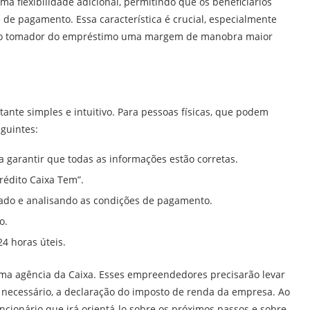
 flexibilidade adicional, permitindo que os beneficiários
de pagamento. Essa característica é crucial, especialmente
a ao tomador do empréstimo uma margem de manobra maior
tante simples e intuitivo. Para pessoas físicas, que podem
eguintes:
a garantir que todas as informações estão corretas.
rédito Caixa Tem”.
jado e analisando as condições de pagamento.
o.
24 horas úteis.
 uma agência da Caixa. Esses empreendedores precisarão levar
e necessário, a declaração do imposto de renda da empresa. Ao
cionário que irá orientá-lo sobre os próximos passos e sobre