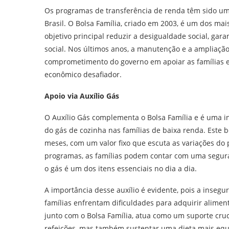
Os programas de transferência de renda têm sido um
Brasil. O Bolsa Família, criado em 2003, é um dos mai
objetivo principal reduzir a desigualdade social, gara
social. Nos últimos anos, a manutenção e a ampliaç
comprometimento do governo em apoiar as famílias e
econômico desafiador.
Apoio via Auxílio Gás
O Auxílio Gás complementa o Bolsa Família e é uma i
do gás de cozinha nas famílias de baixa renda. Este b
meses, com um valor fixo que escuta as variações do 
programas, as famílias podem contar com uma seguran
o gás é um dos itens essenciais no dia a dia.
A importância desse auxílio é evidente, pois a insegu
famílias enfrentam dificuldades para adquirir alimen
junto com o Bolsa Família, atua como um suporte cru
refeições, mas também sustentar uma dieta mais equ