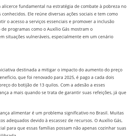
 alicerce fundamental na estratégia de combate à pobreza no
s conhecidos. Ele reúne diversas ações sociais e tem como
ntir o acesso a serviços essenciais e promover a inclusão
ão de programas como o Auxílio Gás mostram o
m situações vulneráveis, especialmente em um cenário
niciativa destinada a mitigar o impacto do aumento do preço
enefício, que foi renovado para 2025, é pago a cada dois
preço do botijão de 13 quilos. Com a adesão a esses
ça a mais quando se trata de garantir suas refeições, já que
rança alimentar é um problema significativo no Brasil. Muitas
tos adequados devido à escassez de recursos. O Auxílio Gás,
cial para que essas famílias possam não apenas cozinhar suas
ilibrada.