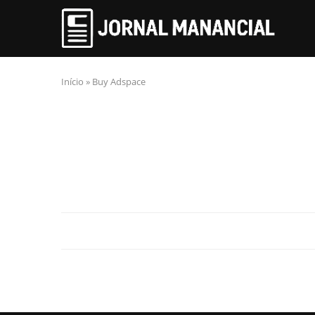
Início
»
Buy Adspace